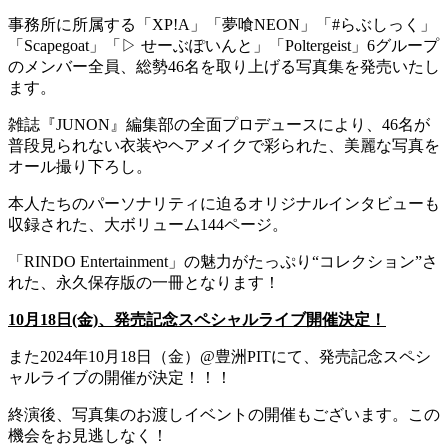
事務所に所属する「XP!A」「夢喰NEON」「#らぶしっく」
「Scapegoat」「▷ せーぶぽいんと」「Poltergeist」6グループ
のメンバー全員、総勢46名を取り上げる写真集を発売いたし
ます。
雑誌『JUNON』編集部の全面プロデュースにより、46名が
普段見られない衣装やヘアメイクで彩られた、美麗な写真を
オール撮り下ろし。
本人たちのパーソナリティに迫るオリジナルインタビューも
収録された、大ボリューム144ページ。
「RINDO Entertainment」の魅力がたっぷり“コレクション”さ
れた、永久保存版の一冊となります！
10
月18日(金)、発売記念スペシャルライブ開催決定！
また2024年10月18日（金）@豊洲PITにて、発売記念スペシ
ャルライブの開催が決定！！！
終演後、写真集のお渡しイベントの開催もございます。この
機会をお見逃しなく！