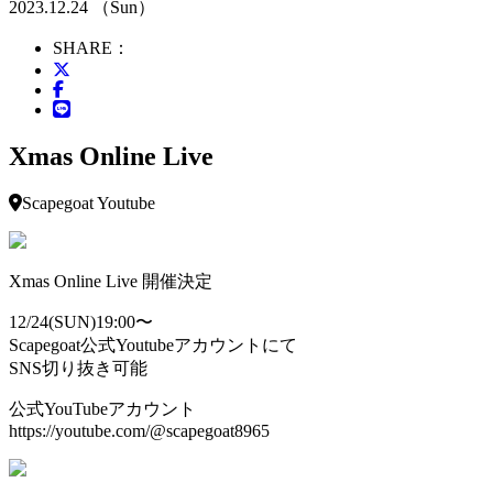
2023.12.24 （Sun）
SHARE：
Xmas Online Live
Scapegoat Youtube
Xmas Online Live 開催決定
12/24(SUN)19:00〜
Scapegoat公式Youtubeアカウントにて
SNS切り抜き可能
公式YouTubeアカウント
https://youtube.com/@scapegoat8965